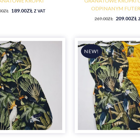
ANATOWE KROPKI
GRANATOWE KROPKI 
ODPINANYM FUTE
189.00
ZŁ
00
ZŁ
Z VAT
209.00
ZŁ
269.00
ZŁ