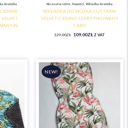
,
,
ka do wózka
Akcesoria różne
Nowości
Wkładka do wózka
 CIEMNE
WKŁADKA DO WÓZKA CUT FARM
 VELVET
VELVET CIEMNO SZARY PIKOWANY
WANY W
CARO
109.00
ZŁ
129.00
ZŁ
Z VAT