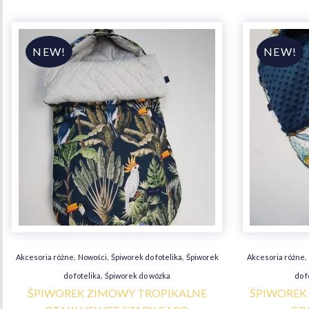
,
,
,
,
Akcesoria różne
Nowości
Śpiworek do fotelika
Śpiworek
Akcesoria różne
,
do fotelika
Śpiworek do wózka
do f
ŚPIWOREK ZIMOWY TROPIKALNE
ŚPIWOREK