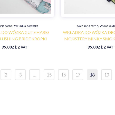
,
,
ria różne
Wkładka do wózka
Akcesoria różne
Wkładka d
 DO WÓZKA CUTE HARES
WKŁADKA DO WÓZKA DRO
LUSHING BRIDE KROPKI
MONSTERY MINKY SMOK
99.00
ZŁ
99.00
ZŁ
Z VAT
Z VAT
2
3
…
15
16
17
18
19