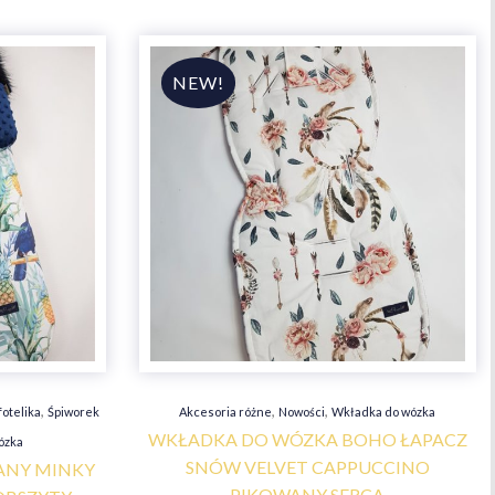
,
,
,
fotelika
Śpiworek
Akcesoria różne
Nowości
Wkładka do wózka
WKŁADKA DO WÓZKA BOHO ŁAPACZ
ózka
SNÓW VELVET CAPPUCCINO
ANY MINKY
PIKOWANY SERCA