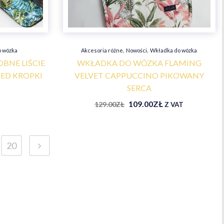
,
,
o wózka
Akcesoria różne
Nowości
Wkładka do wózka
BNE LIŚCIE
WKŁADKA DO WÓZKA FLAMING
ED KROPKI
VELVET CAPPUCCINO PIKOWANY
SERCA
109.00
ZŁ
129.00
ZŁ
Z VAT
20