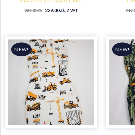
PTAKI VELVET SZARY CARO
GR
229.00
ZŁ
269.00
ZŁ
249.
Z VAT