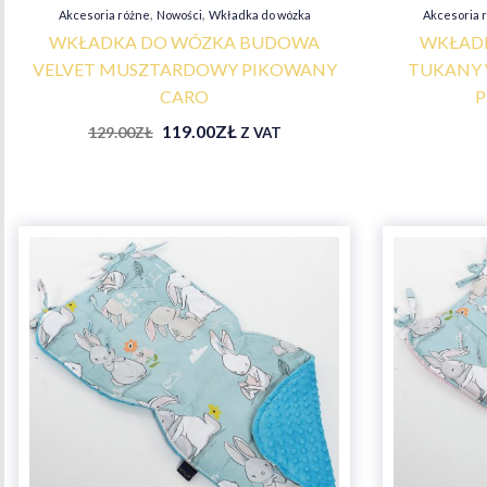
,
,
Akcesoria różne
Nowości
Wkładka do wózka
Akcesoria 
WKŁADKA DO WÓZKA BUDOWA
WKŁADK
VELVET MUSZTARDOWY PIKOWANY
TUKANY 
CARO
P
119.00
ZŁ
129.00
ZŁ
Z VAT