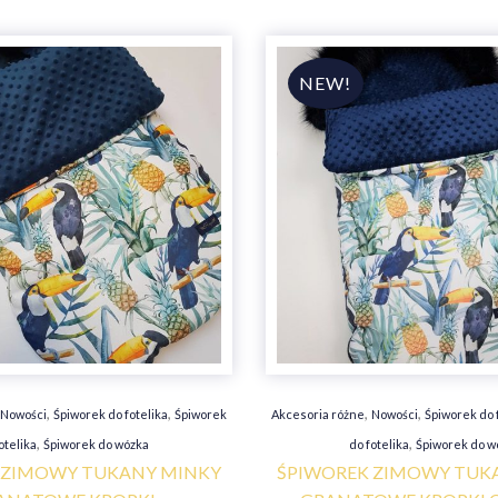
,
,
,
,
Nowości
Śpiworek do fotelika
Śpiworek
Akcesoria różne
Nowości
Śpiworek do 
,
,
otelika
Śpiworek do wózka
do fotelika
Śpiworek do w
 ZIMOWY TUKANY MINKY
ŚPIWOREK ZIMOWY TUK