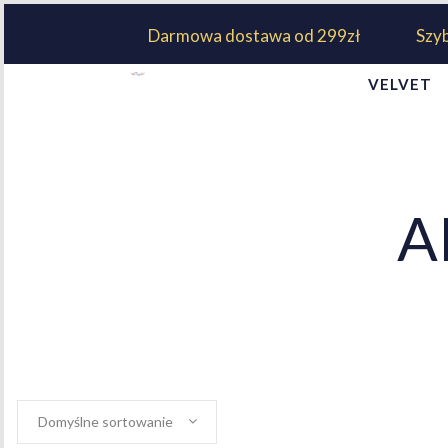
Darmowa dostawa od 299zł
Szy
VELVET
A
Domyślne sortowanie