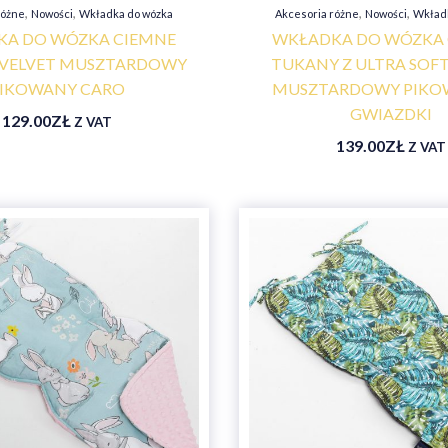
,
,
,
,
różne
Nowości
Wkładka do wózka
Akcesoria różne
Nowości
Wkład
A DO WÓZKA CIEMNE
WKŁADKA DO WÓZKA
VELVET MUSZTARDOWY
TUKANY Z ULTRA SOFT
IKOWANY CARO
MUSZTARDOWY PIKO
GWIAZDKI
129.00
ZŁ
Z VAT
139.00
ZŁ
Z VAT