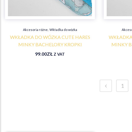
,
Akcesoria różne
Wkładka do wózka
Akceso
WKŁADKA DO WÓZKA CUTE HARES
WKŁADKA
MINKY BACHELORY KROPKI
MINKY B
99.00
ZŁ
Z VAT
1