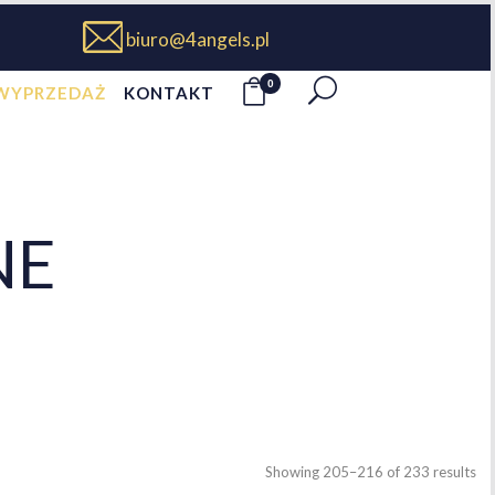
biuro@4angels.pl
0
WYPRZEDAŻ
KONTAKT
NE
Showing 205–216 of 233 results