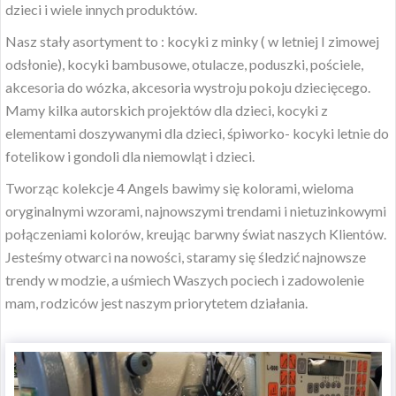
dzieci i wiele innych produktów.
Nasz stały asortyment to : kocyki z minky ( w letniej I zimowej
odsłonie), kocyki bambusowe, otulacze, poduszki, pościele,
akcesoria do wózka, akcesoria wystroju pokoju dziecięcego.
Mamy kilka autorskich projektów dla dzieci, kocyki z
elementami doszywanymi dla dzieci, śpiworko- kocyki letnie do
fotelikow i gondoli dla niemowląt i dzieci.
Tworząc kolekcje 4 Angels bawimy się kolorami, wieloma
oryginalnymi wzorami, najnowszymi trendami i nietuzinkowymi
połączeniami kolorów, kreując barwny świat naszych Klientów.
Jesteśmy otwarci na nowości, staramy się śledzić najnowsze
trendy w modzie, a uśmiech Waszych pociech i zadowolenie
mam, rodziców jest naszym priorytetem działania.