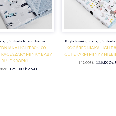
,
,
,
,
mocje
Średniaka bez wypełnienia
Kocyki
Nowości
Promocje
Średniaka
EDNIAKA LIGHT 80×100
KOC ŚREDNIAKA LIGHT 8
RACE SZARY MINKY BABY
CUTE FARM MINKY NIEBIE
BLUE KROPKI
125.00
ZŁ
149.00
ZŁ
125.00
ZŁ
00
ZŁ
Z VAT