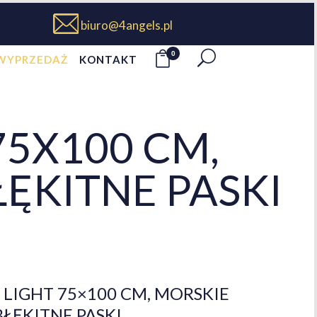
biuro@4angels.pl
0
WYPRZEDAŻ
KONTAKT
5X100 CM,
ĘKITNE PASKI
IGHT 75×100 CM, MORSKIE
ŁĘKITNE PASKI