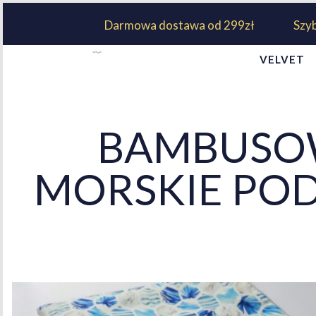
Darmowa dostawa od 299zł
Szy
VELVET
BAMBUSOW
MORSKIE POD