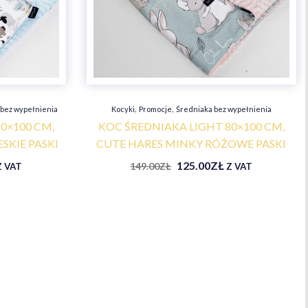
,
,
 bez wypełnienia
Kocyki
Promocje
Średniaka bez wypełnienia
0×100 CM,
KOC ŚREDNIAKA LIGHT 80×100 CM,
SKIE PASKI
CUTE HARES MINKY RÓŻOWE PASKI
125.00
ZŁ
149.00
ZŁ
Z VAT
Z VAT