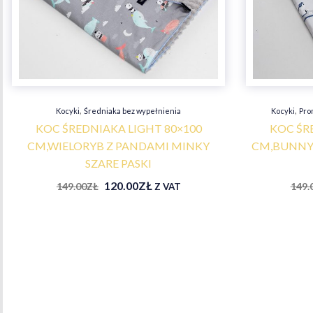
,
,
Kocyki
Średniaka bez wypełnienia
Kocyki
Pro
KOC ŚREDNIAKA LIGHT 80×100
KOC ŚR
CM,WIELORYB Z PANDAMI MINKY
CM,BUNNY 
SZARE PASKI
120.00
ZŁ
149.00
ZŁ
149.
Z VAT