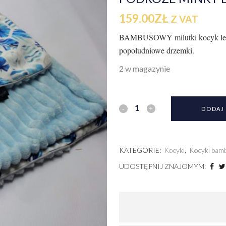
159.00
ZŁ
Z VAT
BAMBUSOWY milutki kocyk letni 
popołudniowe drzemki.
2 w magazynie
DODAJ
KATEGORIE:
Kocyki
,
Kocyki bam
UDOSTĘPNIJ ZNAJOMYM: