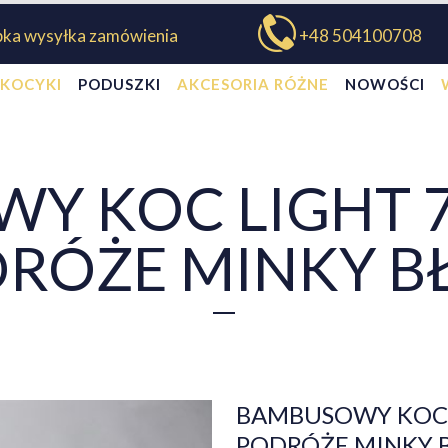
bka wysyłka zamówienia
+48 504100708
KOCYKI
PODUSZKI
AKCESORIA RÓŻNE
NOWOŚCI
Y KOC LIGHT 7
RÓŻE MINKY BŁ
BAMBUSOWY KOC L
PODRÓŻE MINKY B