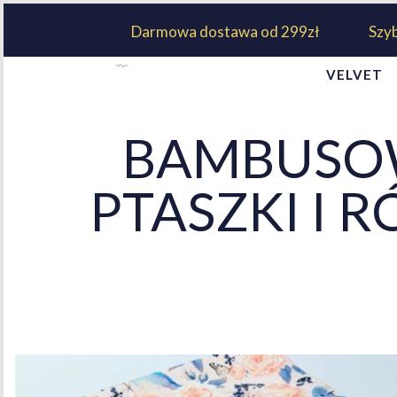
Darmowa dostawa od 299zł
Szy
VELVET
BAMBUSOW
PTASZKI I 