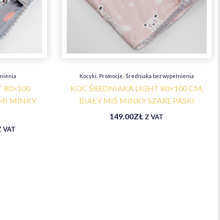
,
,
nienia
Kocyki
Promocje
Średniaka bez wypełnienia
 80×100
KOC ŚREDNIAKA LIGHT 80×100 CM,
MI MINKY
BIAŁY MIŚ MINKY SZARE PASKI
149.00
ZŁ
Z VAT
Z VAT