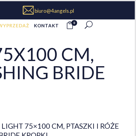
biuro@4angels.pl
0
WYPRZEDAŻ
KONTAKT
5X100 CM,
SHING BRIDE
IGHT 75×100 CM, PTASZKI I RÓŻE
BRIDE KROPKI