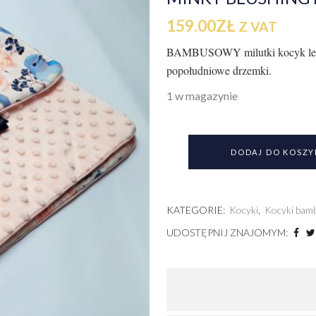
159.00
ZŁ
Z VAT
BAMBUSOWY milutki kocyk letni 
popołudniowe drzemki.
1 w magazynie
DODAJ DO KOSZY
KATEGORIE:
Kocyki
,
Kocyki bam
UDOSTĘPNIJ ZNAJOMYM: