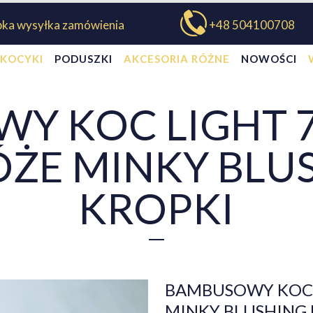
bka wysyłka zamówienia
+48 504100708
KOCYKI
PODUSZKI
AKCESORIA RÓŻNE
NOWOŚCI
Y KOC LIGHT 7
RÓŻE MINKY BLU
KROPKI
BAMBUSOWY KOC L
MINKY BLUSHING 