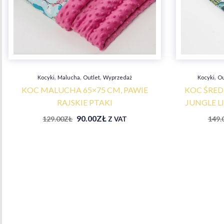
,
,
,
,
Kocyki
Malucha
Outlet
Wyprzedaż
Kocyki
Ou
KOC MALUCHA 65×75 CM, PAWIE
KOC ŚRED
RAJSKIE PTAKI
JUNGLE L
90.00
ZŁ
129.00
ZŁ
149.
Z VAT