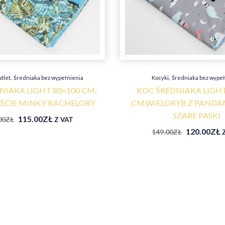
,
,
tlet
Średniaka bez wypełnienia
Kocyki
Średniaka bez wypeł
NIAKA LIGHT 80×100 CM,
KOC ŚREDNIAKA LIGHT
IŚCIE MINKY BACHELORY
CM,WIELORYB Z PANDA
SZARE PASKI
115.00
ZŁ
00
ZŁ
Z VAT
120.00
ZŁ
149.00
ZŁ