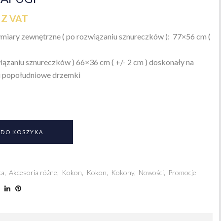
Z VAT
iary zewnętrzne ( po rozwiązaniu sznureczków ): 77×56 cm (
ązaniu sznureczków ) 66×36 cm ( +/- 2 cm )
doskonały na
ai popołudniowe drzemki
 DO KOSZYKA
ka
,
Akcesoria różne
,
Kokon
,
Kokon
,
Kokony
,
Nowości
,
Promocje