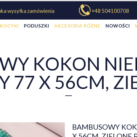
bka wysyłka zamówienia
+48 504100708
KOCYKI
PODUSZKI
AKCESORIA RÓŻNE
NOWOŚCI
WY KOKON NI
77 X 56CM, ZI
BAMBUSOWY KOK
X 56CM, ZIELONE 