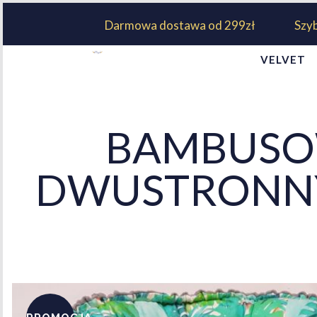
Darmowa dostawa od 299zł
Szy
VELVET
BAMBUSO
DWUSTRONNY 