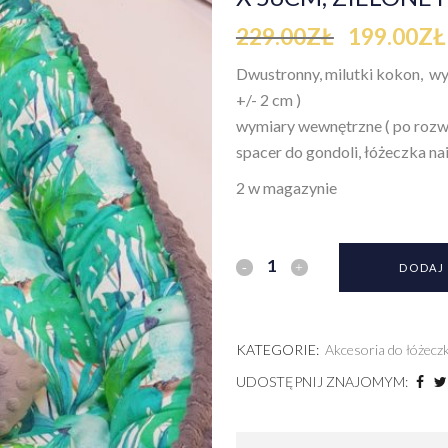
229.00
ZŁ
199.00
ZŁ
Dwustronny, milutki kokon,
wym
+/- 2 cm )
wymiary wewnętrzne ( po rozwi
spacer do gondoli, łóżeczka n
2 w magazynie
DODAJ
KATEGORIE:
Akcesoria do łóżecz
UDOSTĘPNIJ ZNAJOMYM: