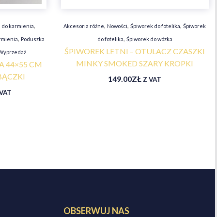
,
,
,
,
 do karmienia
Akcesoria różne
Nowości
Śpiworek do fotelika
Śpiworek
,
,
rmienia
Poduszka
do fotelika
Śpiworek do wózka
ŚPIWOREK LETNI – OTULACZ CZASZKI
Wyprzedaż
MINKY SMOKED SZARY KROPKI
A 44×55 CM
BĄCZKI
149.00
ZŁ
Z VAT
 VAT
OBSERWUJ NAS