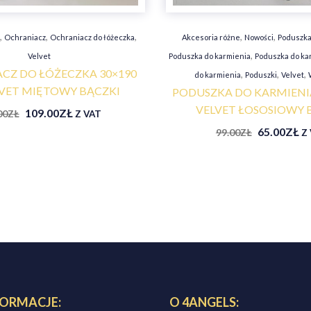
,
,
,
,
,
e
Ochraniacz
Ochraniacz do łóżeczka
Akcesoria różne
Nowości
Poduszka
,
Velvet
Poduszka do karmienia
Poduszka do ka
CZ DO ŁÓŻECZKA 30×190
,
,
,
do karmienia
Poduszki
Velvet
VET MIĘTOWY BĄCZKI
PODUSZKA DO KARMIENI
VELVET ŁOSOSIOWY 
109.00
ZŁ
00
ZŁ
Z VAT
65.00
ZŁ
99.00
ZŁ
Z
FORMACJE:
O 4ANGELS: