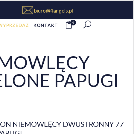
biuro@4angels.pl
0
WYPRZEDAŻ
KONTAKT
EMOWLĘCY
ELONE PAPUGI
ON NIEMOWLĘCY DWUSTRONNY 77
PAPUGI