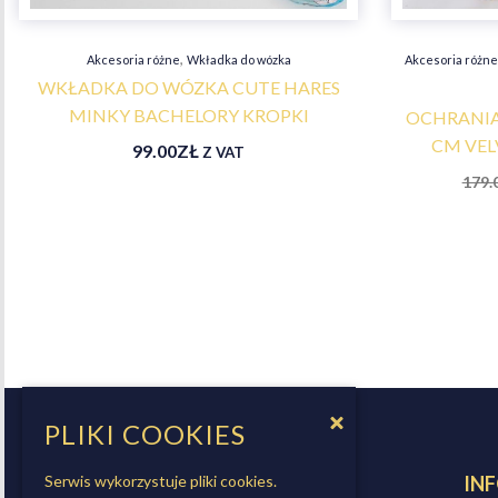
,
Akcesoria różne
Wkładka do wózka
Akcesoria różn
WKŁADKA DO WÓZKA CUTE HARES
MINKY BACHELORY KROPKI
OCHRANIA
CM VEL
99.00
ZŁ
Z VAT
179.
PLIKI COOKIES
ZAKUPY:
IN
Serwis wykorzystuje pliki cookies.