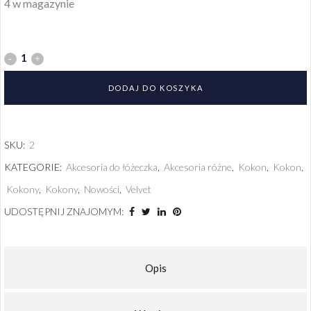
4 w magazynie
DODAJ DO KOSZYKA
SKU:
2
KATEGORIE:
Akcesoria do łóżeczka
,
Akcesoria różne
,
Kokon
,
Kokon
,
Kokony
,
Kokony
,
Nowości
,
Velvet
UDOSTĘPNIJ ZNAJOMYM:
Opis