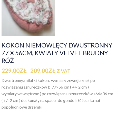
KOKON NIEMOWLĘCY DWUSTRONNY
77 X 56CM, KWIATY VELVET BRUDNY
RÓŻ
229.00
ZŁ
209.00
ZŁ
Z VAT
Dwustronny, milutki kokon,
wymiary zewnętrzne ( po
rozwiązaniu sznureczków ): 77×56 cm ( +/- 2 cm )
wymiary wewnętrzne ( po rozwiązaniu sznureczków ) 66×36 cm
( +/- 2 cm )
doskonały na spacer do gondoli, łóżeczka nai
popołudniowe drzemki