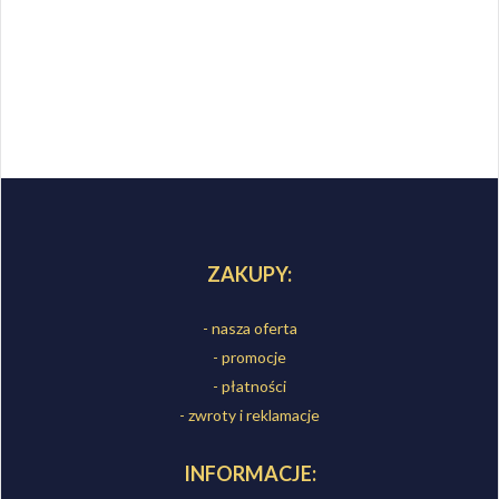
ZAKUPY:
- nasza oferta
- promocje
- płatności
- zwroty i reklamacje
INFORMACJE: