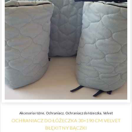
,
,
,
Akcesoria różne
Ochraniacz
Ochraniacz do łóżeczka
Velvet
OCHRANIACZ DO ŁÓŻECZKA 30×190 CM VELVET
BŁĘKITNY BĄCZKI