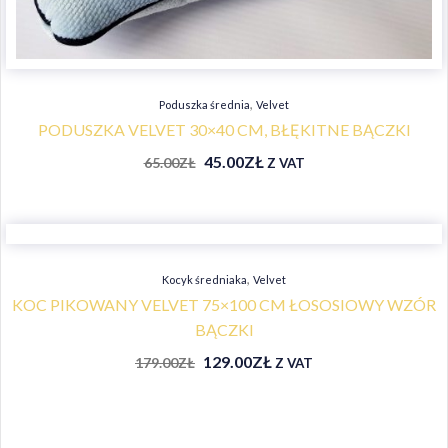
,
Poduszka średnia
Velvet
PODUSZKA VELVET 30×40 CM, BŁĘKITNE BĄCZKI
45.00
ZŁ
65.00
ZŁ
Z VAT
,
Kocyk średniaka
Velvet
KOC PIKOWANY VELVET 75×100 CM ŁOSOSIOWY WZÓR
BĄCZKI
129.00
ZŁ
179.00
ZŁ
Z VAT