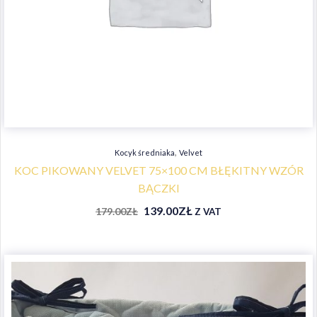
,
Kocyk średniaka
Velvet
KOC PIKOWANY VELVET 75×100 CM BŁĘKITNY WZÓR
BĄCZKI
139.00
ZŁ
179.00
ZŁ
Z VAT