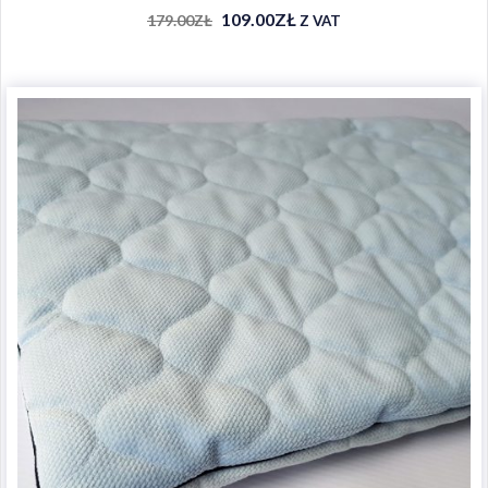
109.00
ZŁ
179.00
ZŁ
Z VAT