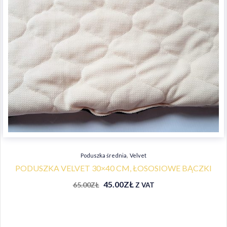
,
Poduszka średnia
Velvet
PODUSZKA VELVET 30×40 CM, ŁOSOSIOWE BĄCZKI
45.00
ZŁ
65.00
ZŁ
Z VAT