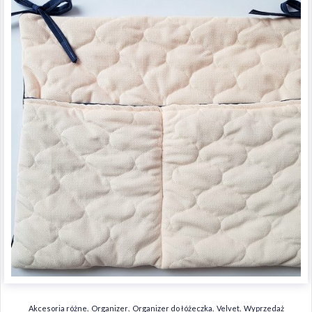
,
,
,
,
Akcesoria różne
Organizer
Organizer do łóżeczka
Velvet
Wyprzedaż