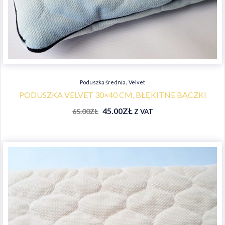
,
Poduszka średnia
Velvet
PODUSZKA VELVET 30×40 CM, BŁĘKITNE BĄCZKI
45.00
ZŁ
65.00
ZŁ
Z VAT