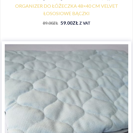
ORGANIZER DO ŁÓŻECZKA 48×40 CM VELVET
ŁOSOSIOWE BĄCZKI
59.00
ZŁ
89.00
ZŁ
Z VAT