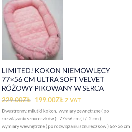
LIMITED! KOKON NIEMOWLĘCY
77×56 CM ULTRA SOFT VELVET
RÓŻOWY PIKOWANY W SERCA
229.00
ZŁ
199.00
ZŁ
Z VAT
Dwustronny, milutki kokon,
wymiary zewnętrzne ( po
rozwiązaniu sznureczków ): 77×56 cm (+/- 2 cm )
wymiary wewnętrzne ( po rozwiązaniu sznureczków ) 66×36 cm