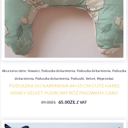
,
,
,
,
Akcesoria różne
Nowości
Poduszka do karmienia
Poduszka do karmienia
Poduszka
,
,
,
,
do karmienia
Poduszka do karmienia
Poduszki
Velvet
Wyprzedaż
PODUSZKA DO KARMIENIA 44×55 CM CUTE HARES
MINKY VELVET PUDROWY RÓŻ PIKOWANY CARO
65.00
ZŁ
89.00
ZŁ
Z VAT