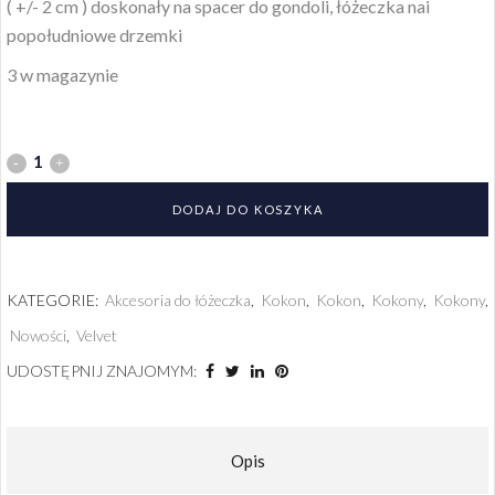
( +/- 2 cm )
doskonały na spacer do gondoli, łóżeczka nai
popołudniowe drzemki
3 w magazynie
DODAJ DO KOSZYKA
KATEGORIE:
Akcesoria do łóżeczka
,
Kokon
,
Kokon
,
Kokony
,
Kokony
,
Nowości
,
Velvet
UDOSTĘPNIJ ZNAJOMYM:
Opis