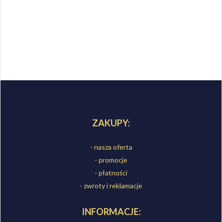
ZAKUPY:
- nasza oferta
- promocje
- płatności
- zwroty i reklamacje
INFORMACJE: