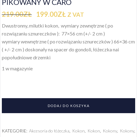
PIKOWANY W CARO
219.00
ZŁ
199.00
ZŁ
Z VAT
Dwustronny, milutki kokon,
wymiary zewnętrzne ( po
rozwiązaniu sznureczków ): 77×56 cm (+/- 2 cm )
wymiary wewnętrzne ( po rozwiązaniu sznureczków ) 66×36 cm
( +/- 2 cm )
doskonały na spacer do gondoli, łóżeczka nai
popołudniowe drzemki
1 w magazynie
DODAJ DO KOSZYKA
KATEGORIE:
Akcesoria do łóżeczka
,
Kokon
,
Kokon
,
Kokony
,
Kokony
,