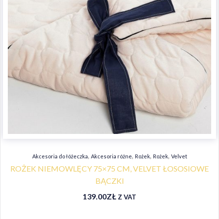
,
,
,
,
Akcesoria do łóżeczka
Akcesoria różne
Rożek
Rożek
Velvet
ROŻEK NIEMOWLĘCY 75×75 CM, VELVET ŁOSOSIOWE
BĄCZKI
139.00
ZŁ
Z VAT