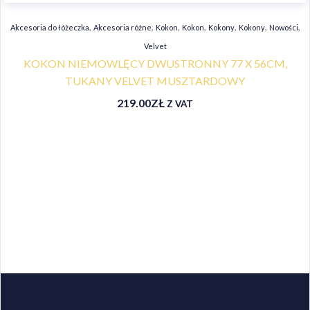
,
,
,
,
,
,
,
Akcesoria do łóżeczka
Akcesoria różne
Kokon
Kokon
Kokony
Kokony
Nowości
Velvet
KOKON NIEMOWLĘCY DWUSTRONNY 77 X 56CM,
TUKANY VELVET MUSZTARDOWY
219.00
ZŁ
Z VAT