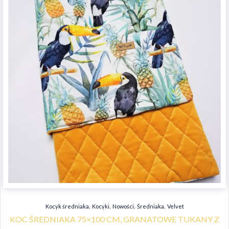
,
,
,
,
Kocyk średniaka
Kocyki
Nowości
Średniaka
Velvet
KOC ŚREDNIAKA 75×100 CM, GRANATOWE TUKANY Z