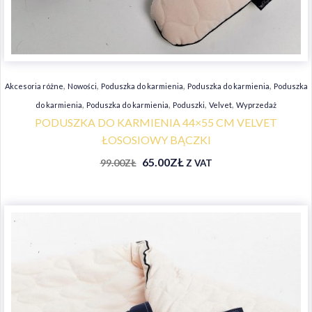
,
,
,
,
Akcesoria różne
Nowości
Poduszka do karmienia
Poduszka do karmienia
Poduszka
,
,
,
,
do karmienia
Poduszka do karmienia
Poduszki
Velvet
Wyprzedaż
PODUSZKA DO KARMIENIA 44×55 CM VELVET
ŁOSOSIOWY BĄCZKI
65.00
ZŁ
99.00
ZŁ
Z VAT