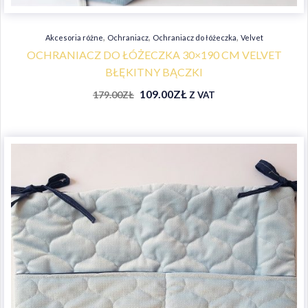
,
,
,
Akcesoria różne
Ochraniacz
Ochraniacz do łóżeczka
Velvet
OCHRANIACZ DO ŁÓŻECZKA 30×190 CM VELVET
BŁĘKITNY BĄCZKI
109.00
ZŁ
179.00
ZŁ
Z VAT