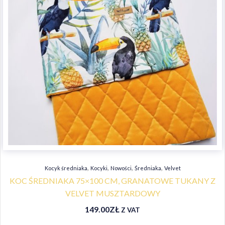
,
,
,
,
Kocyk średniaka
Kocyki
Nowości
Średniaka
Velvet
KOC ŚREDNIAKA 75×100 CM, GRANATOWE TUKANY Z
VELVET MUSZTARDOWY
149.00
ZŁ
Z VAT