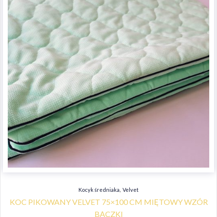
,
Kocyk średniaka
Velvet
KOC PIKOWANY VELVET 75×100 CM MIĘTOWY WZÓR
BĄCZKI