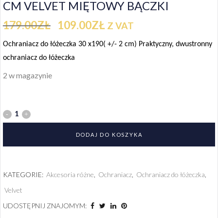
CM VELVET MIĘTOWY BĄCZKI
179.00
ZŁ
109.00
ZŁ
Z VAT
Ochraniacz do łóżeczka 30 x190( +/- 2 cm) Praktyczny, dwustronny
ochraniacz do łóżeczka
2 w magazynie
DODAJ DO KOSZYKA
KATEGORIE:
Akcesoria różne
,
Ochraniacz
,
Ochraniacz do łóżeczka
,
Velvet
UDOSTĘPNIJ ZNAJOMYM: