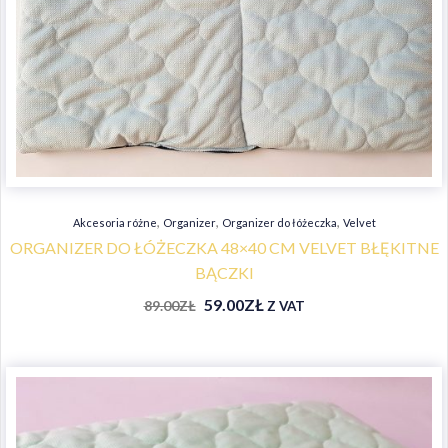
,
,
,
Akcesoria różne
Organizer
Organizer do łóżeczka
Velvet
ORGANIZER DO ŁÓŻECZKA 48×40 CM VELVET BŁĘKITNE
BĄCZKI
59.00
ZŁ
89.00
ZŁ
Z VAT