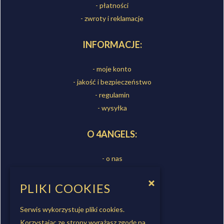
- płatności
- zwroty i reklamacje
INFORMACJE:
- moje konto
- jakość i bezpieczeństwo
- regulamin
- wysyłka
O 4ANGELS:
- o nas
- sklepy
- kontakt
PLIKI COOKIES
- współpraca
Serwis wykorzystuje pliki cookies.
Korzystając ze strony wyrażasz zgodę na
OBSERWUJ NAS