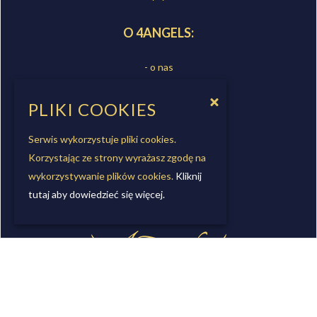
O 4ANGELS:
- o nas
- sklepy
- kontakt
PLIKI COOKIES
- współpraca
Serwis wykorzystuje pliki cookies.
Korzystając ze strony wyrażasz zgodę na
OBSERWUJ NAS
wykorzystywanie plików cookies.
Kliknij
tutaj aby dowiedzieć się więcej.