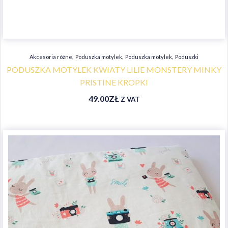
,
,
,
Akcesoria różne
Poduszka motylek
Poduszka motylek
Poduszki
PODUSZKA MOTYLEK KWIATY LILIE MONSTERY MINKY
PRISTINE KROPKI
49.00
ZŁ
Z VAT