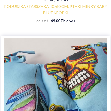
Poduszki
Starszaka
PODUSZKA STARSZAKA 40×60 CM, PTAKI MINKY BABY
BLUE KROPKI
69.00
ZŁ
99.00
ZŁ
Z VAT