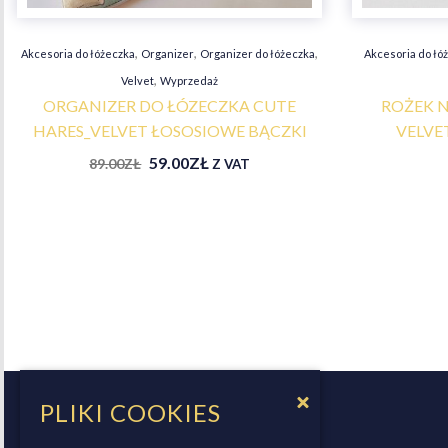
,
,
,
Akcesoria do łóżeczka
Organizer
Organizer do łóżeczka
Akcesoria do łó
,
Velvet
Wyprzedaż
ORGANIZER DO ŁÓZECZKA CUTE
ROŻEK N
HARES_VELVET ŁOSOSIOWE BĄCZKI
VELVE
59.00
ZŁ
89.00
ZŁ
Z VAT
PLIKI COOKIES