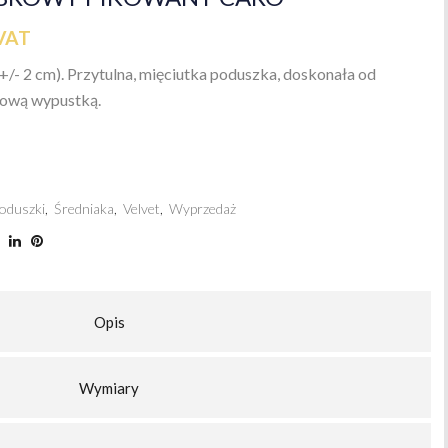
VAT
+/- 2 cm). Przytulna, mięciutka poduszka, doskonała od
lową wypustką.
oduszki
,
Średniaka
,
Velvet
,
Wyprzedaż
Opis
Wymiary