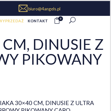
biuro@4angels.pl
0
WYPRZEDAŻ
KONTAKT
CM, DINUSIE Z
OWY PIKOWANY
AKA 30×40 CM, DINUSIE Z ULTRA
ABROWY PIKOWANY CARO