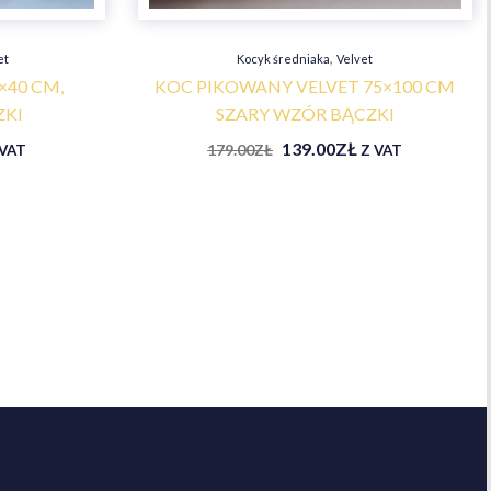
,
et
Kocyk średniaka
Velvet
×40 CM,
KOC PIKOWANY VELVET 75×100 CM
ZKI
SZARY WZÓR BĄCZKI
139.00
ZŁ
179.00
ZŁ
 VAT
Z VAT