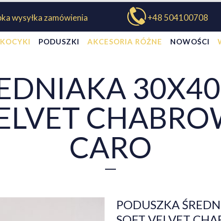
bka wysyłka zamówienia
+48 504100708
KOCYKI
PODUSZKI
AKCESORIA RÓŻNE
NOWOŚCI
DNIAKA 30X40 
VELVET CHABR
CARO
PODUSZKA ŚREDNI
SOFT VELVET CH