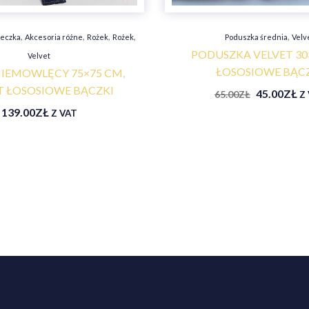
,
,
,
,
,
żeczka
Akcesoria różne
Rożek
Rożek
Poduszka średnia
Velv
PODUSZKA VELVET 30
Velvet
ŁOSOSIOWE BĄC
IEMOWLĘCY 75×75 CM,
T ŁOSOSIOWE BĄCZKI
45.00
ZŁ
65.00
ZŁ
Z
139.00
ZŁ
Z VAT