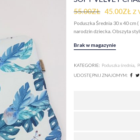
55.00
ZŁ
45.00
ZŁ
Z 
Poduszka Średnia 30 x 40 cm ( 
narodzin dziecka. Obszyta sty
Brak w magazynie
KATEGORIE:
Poduszka średnia
,
P
UDOSTĘPNIJ ZNAJOMYM: