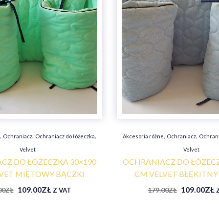
,
,
,
,
,
e
Ochraniacz
Ochraniacz do łóżeczka
Akcesoria różne
Ochraniacz
Ochrani
Velvet
Velvet
CZ DO ŁÓŻECZKA 30×190
OCHRANIACZ DO ŁÓŻECZ
VET MIĘTOWY BĄCZKI
CM VELVET BŁĘKITNY
109.00
ZŁ
109.00
ZŁ
00
ZŁ
179.00
ZŁ
Z VAT