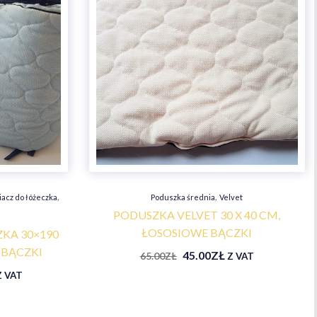
,
,
acz do łóżeczka
Poduszka średnia
Velvet
PODUSZKA VELVET 30 X 40 CM,
ŁOSOSIOWE BĄCZKI
KA 30×190
 BĄCZKI
45.00
ZŁ
65.00
ZŁ
Z VAT
Z VAT