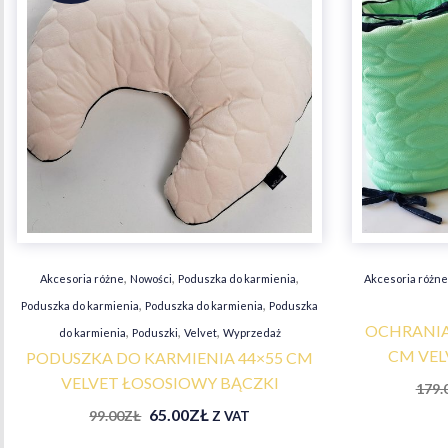
,
,
,
Akcesoria różne
Nowości
Poduszka do karmienia
Akcesoria różn
,
,
Poduszka do karmienia
Poduszka do karmienia
Poduszka
OCHRANIA
,
,
,
do karmienia
Poduszki
Velvet
Wyprzedaż
CM VEL
PODUSZKA DO KARMIENIA 44×55 CM
VELVET ŁOSOSIOWY BĄCZKI
179.
65.00
ZŁ
99.00
ZŁ
Z VAT