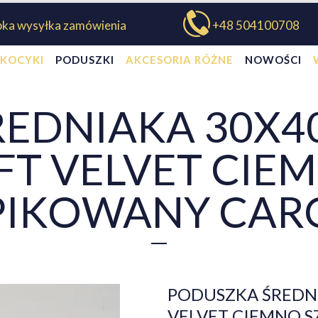
bka wysyłka zamówienia
+48 504100708
KOCYKI
PODUSZKI
AKCESORIA RÓŻNE
NOWOŚCI
EDNIAKA 30X40
FT VELVET CIE
PIKOWANY CAR
PODUSZKA ŚREDNI
VELVET CIEMNO 