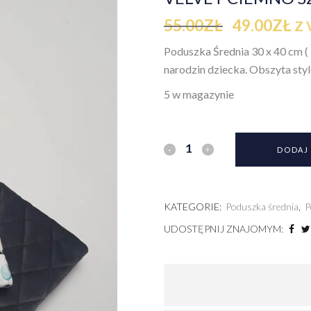
55.00
ZŁ
49.00
ZŁ
Z 
Poduszka Średnia 30 x 40 cm ( 
narodzin dziecka. Obszyta sty
5 w magazynie
DODAJ
KATEGORIE:
Poduszka średnia
,
P
UDOSTĘPNIJ ZNAJOMYM: