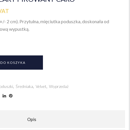
VAT
+/- 2 cm). Przytulna, mięciutka poduszka, doskonała od
lową wypustką.
 DO KOSZYKA
oduszki
,
Średniaka
,
Velvet
,
Wyprzedaż
Opis