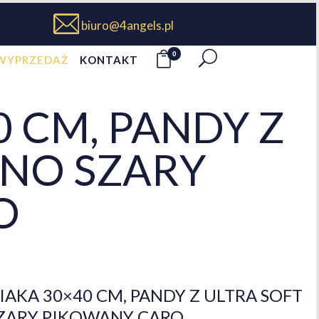
biuro@4angels.pl
0
WYPRZEDAŻ
KONTAKT
 CM, PANDY Z
MNO SZARY
O
AKA 30×40 CM, PANDY Z ULTRA SOFT
SZARY PIKOWANY CARO