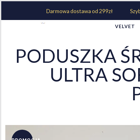
Darmowa dostawa od 299zł
Szy
VELVET
PODUSZKA ŚR
ULTRA SO