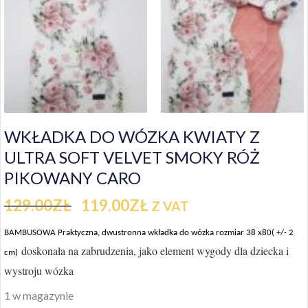
WKŁADKA DO WÓZKA KWIATY Z
ULTRA SOFT VELVET SMOKY RÓŻ
PIKOWANY CARO
129.00
ZŁ
119.00
ZŁ
Z VAT
BAMBUSOWA Praktyczna, dwustronna wkładka do wózka rozmiar
38 x80( +/- 2
doskonała na zabrudzenia, jako element wygody dla dziecka i
cm)
wystroju wózka
1 w magazynie