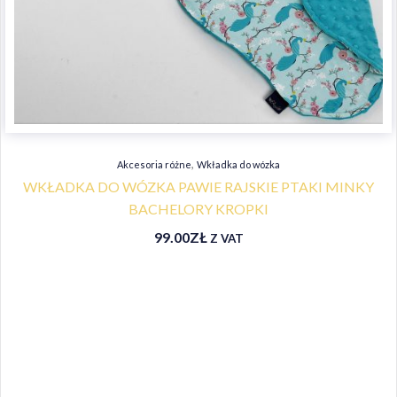
,
Akcesoria różne
Wkładka do wózka
WKŁADKA DO WÓZKA PAWIE RAJSKIE PTAKI MINKY
BACHELORY KROPKI
99.00
ZŁ
Z VAT