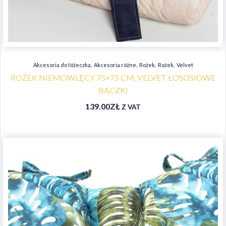
,
,
,
,
Akcesoria do łóżeczka
Akcesoria różne
Rożek
Rożek
Velvet
ROŻEK NIEMOWLĘCY 75×75 CM, VELVET ŁOSOSIOWE
BĄCZKI
139.00
ZŁ
Z VAT