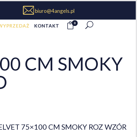
biuro@4angels.pl
0
WYPRZEDAŻ
KONTAKT
100 CM SMOKY
O
ELVET 75×100 CM SMOKY ROZ WZÓR