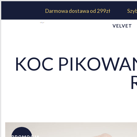
Darmowa dostawa od 299zł
Szy
VELVET
KOC PIKOWAN