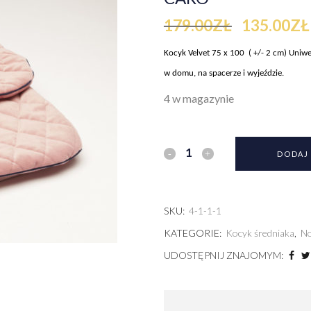
179.00
ZŁ
135.00
ZŁ
Kocyk Velvet 75 x 100 ( +/- 2 cm) Uniw
w domu, na spacerze i wyjeździe.
4 w magazynie
DODAJ
SKU:
4-1-1-1
KATEGORIE:
Kocyk średniaka
,
No
UDOSTĘPNIJ ZNAJOMYM: