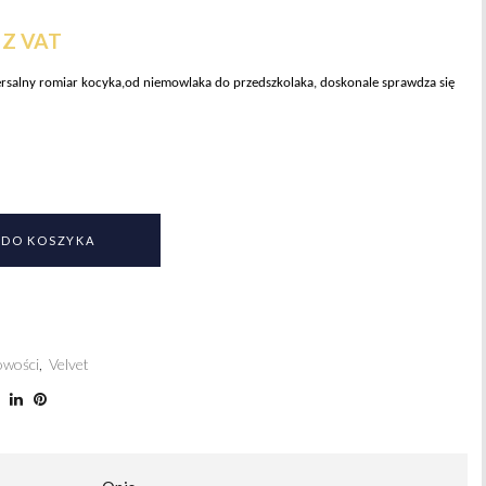
Z VAT
ersalny romiar kocyka,od niemowlaka do przedszkolaka, doskonale sprawdza się
 DO KOSZYKA
wości
,
Velvet