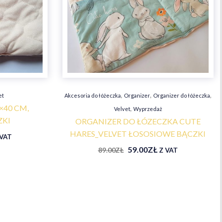
,
,
,
et
Akcesoria do łóżeczka
Organizer
Organizer do łóżeczka
×40 CM,
,
Velvet
Wyprzedaż
ZKI
ORGANIZER DO ŁÓZECZKA CUTE
HARES_VELVET ŁOSOSIOWE BĄCZKI
 VAT
59.00
ZŁ
89.00
ZŁ
Z VAT