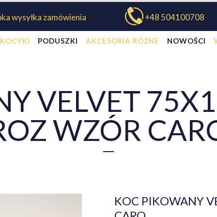
bka wysyłka zamówienia
+48 504100708
KOCYKI
PODUSZKI
AKCESORIA RÓŻNE
NOWOŚCI
Y VELVET 75X
ROZ WZÓR CAR
KOC PIKOWANY V
CARO