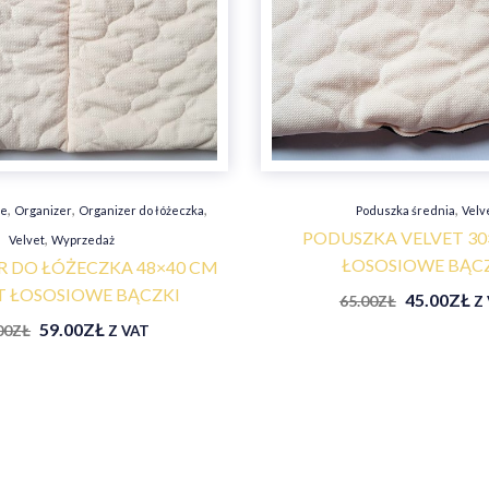
,
,
,
,
ne
Organizer
Organizer do łóżeczka
Poduszka średnia
Velv
PODUSZKA VELVET 30
,
Velvet
Wyprzedaż
ŁOSOSIOWE BĄC
 DO ŁÓŻECZKA 48×40 CM
T ŁOSOSIOWE BĄCZKI
45.00
ZŁ
65.00
ZŁ
Z
59.00
ZŁ
00
ZŁ
Z VAT