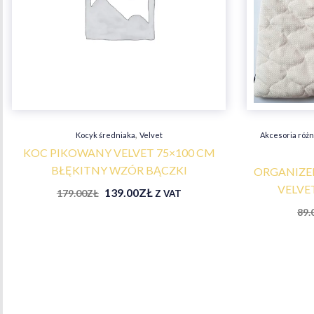
,
Kocyk średniaka
Velvet
Akcesoria róż
KOC PIKOWANY VELVET 75×100 CM
BŁĘKITNY WZÓR BĄCZKI
ORGANIZER
VELVE
139.00
ZŁ
179.00
ZŁ
Z VAT
89.