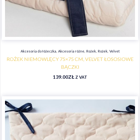
,
,
,
,
Akcesoria do łóżeczka
Akcesoria różne
Rożek
Rożek
Velvet
ROŻEK NIEMOWLĘCY 75×75 CM, VELVET ŁOSOSIOWE
BĄCZKI
139.00
ZŁ
Z VAT