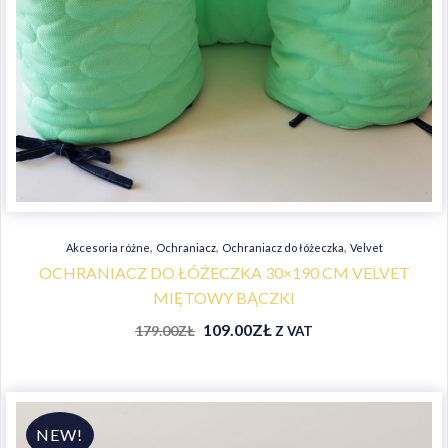
,
,
,
Akcesoria różne
Ochraniacz
Ochraniacz do łóżeczka
Velvet
OCHRANIACZ DO ŁÓŻECZKA 30×190 CM VELVET
MIĘTOWY BĄCZKI
109.00
ZŁ
179.00
ZŁ
Z VAT